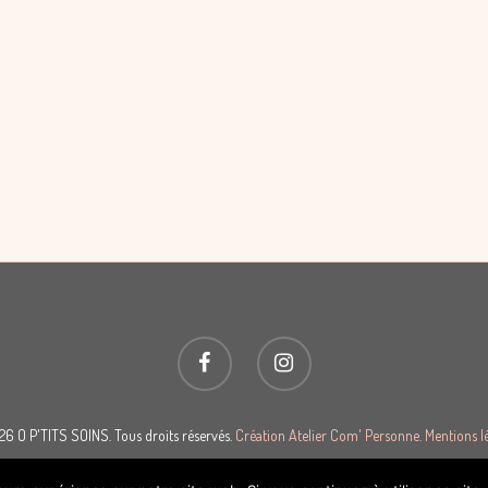
6 O P'TITS SOINS. Tous droits réservés.
Création Atelier Com' Personne.
Mentions lé