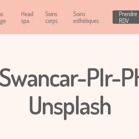
ns
Head
Soins
Soins
Prendre
age
spa
corps
esthétiques
RDV
-Swancar-PIr-P
Unsplash