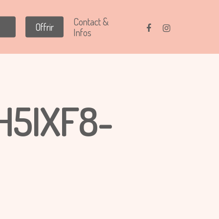
Contact &
Offrir
Infos
H5IXF8-