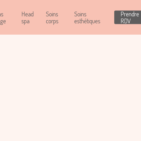
ns
Head
Soins
Soins
Prendre
age
spa
corps
esthétiques
RDV