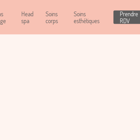
ns
Head
Soins
Soins
Prendre
age
spa
corps
esthétiques
RDV