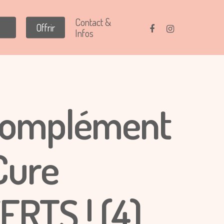
Contact &
Offrir
Infos
Complément
Cure
ERTS ! (4)