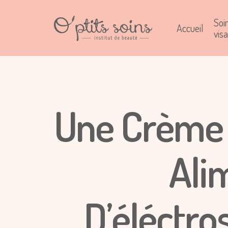
Soi
Accueil
vis
Une Crème
Ali
D’éléctro