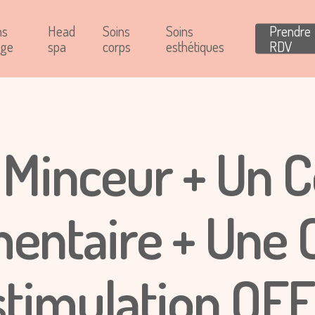
ns
Head
Soins
Soins
Prendre
age
spa
corps
esthétiques
RDV
 Minceur + Un 
mentaire + Une 
stimulation OFF