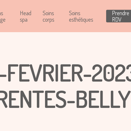
ns
Head
Soins
Soins
Prendre
age
spa
corps
esthétiques
RDV
-FEVRIER-2023
ENTES-BELLY