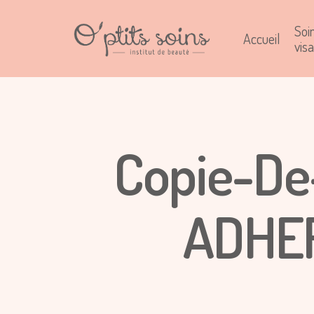
Soi
Accueil
vis
Copie-De
ADHER